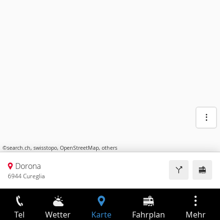
©
search.ch
,
swisstopo
,
OpenStreetMap
,
others
Dorona
6944 Cureglia
Tel
Wetter
Karte
Fahrplan
Mehr