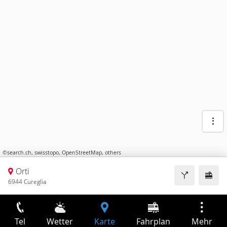
©
search.ch
,
swisstopo
,
OpenStreetMap
,
others
Orti
6944 Cureglia
Tel
Wetter
Karte
Fahrplan
Mehr