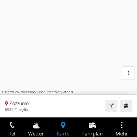
©
search.ch
,
swisstopo
,
OpenStreetMap
,
others
Pozzuolo
6944 Cureglia
Tel
Wetter
Karte
Fahrplan
Mehr