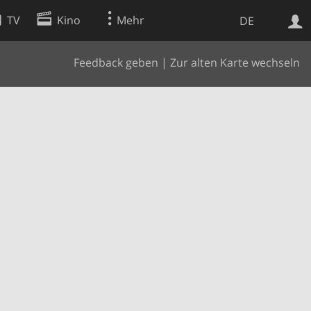
TV
Kino
Mehr
DE
Feedback geben
|
Zur alten Karte wechseln
Websuche
Apps