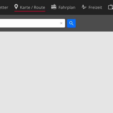
tter
Karte / Route
Fahrplan
Freizeit
Cookie-Richtlinie
ingungen
Cookie-Einstellungen
rklärung
Entwickler