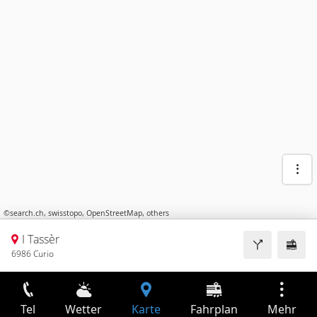
©
search.ch
,
swisstopo
,
OpenStreetMap
,
others
I Tassèr
6986 Curio
Tel
Wetter
Karte
Fahrplan
Mehr