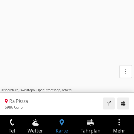
©
search.ch
,
swisstopo
,
OpenStreetMap
,
others
Ra Pèzza
6986 Curio
Tel
Wetter
Karte
Fahrplan
Mehr