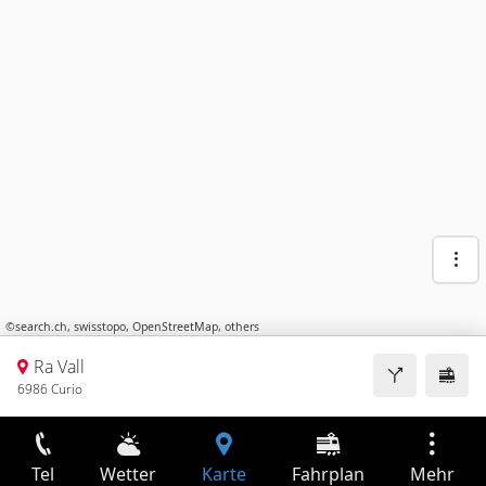
©
search.ch
,
swisstopo
,
OpenStreetMap
,
others
Ra Vall
6986 Curio
Tel
Wetter
Karte
Fahrplan
Mehr