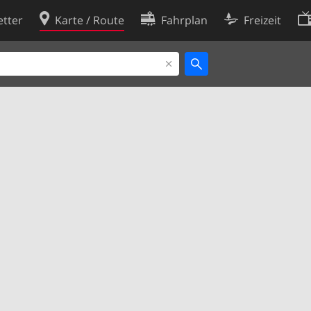
tter
Karte / Route
Fahrplan
Freizeit
Cookie-Richtlinie
ingungen
Cookie-Einstellungen
rklärung
Entwickler