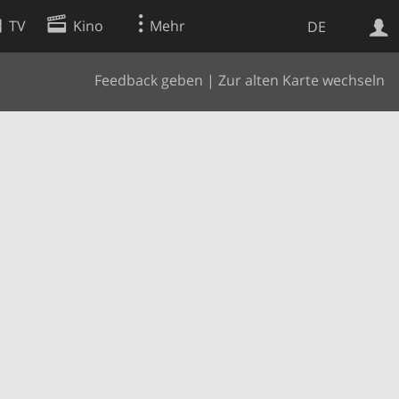
TV
Kino
Mehr
DE
Feedback geben
|
Zur alten Karte wechseln
Websuche
Apps