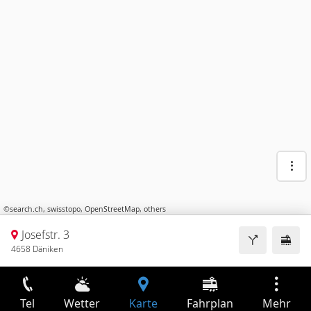
©
search.ch
,
swisstopo
,
OpenStreetMap
,
others
Josefstr. 3
4658 Däniken
Tel
Wetter
Karte
Fahrplan
Mehr