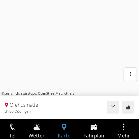
©
search.ch
,
swisstopo
,
OpenStreetMap
,
others
Ofehusmatte
3186 Düdingen
Tel
Wetter
Karte
Fahrplan
Mehr