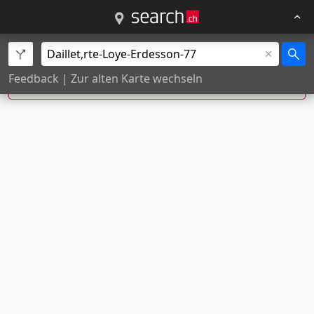
rte Loye-Erdesson 77, Daillet wurde zu
Rte de
Feedback
|
Zur alten Karte wechseln
Nax
77,
Grône
korrigiert.