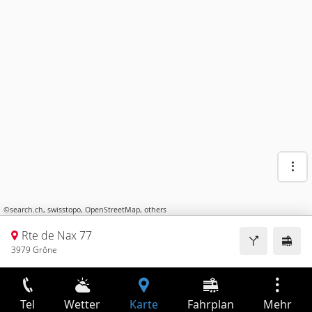
©
search.ch
,
swisstopo
,
OpenStreetMap
,
others
Rte de Nax 77
3979 Grône
Tel
Wetter
Karte
Fahrplan
Mehr