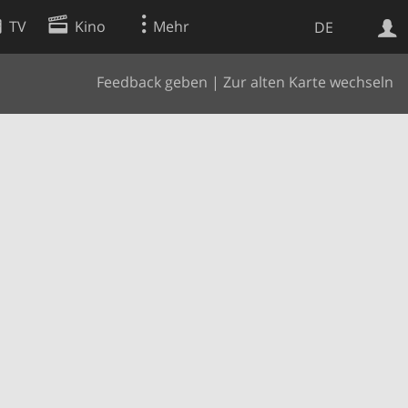
TV
Kino
Mehr
DE
Feedback geben
|
Zur alten Karte wechseln
Websuche
Apps