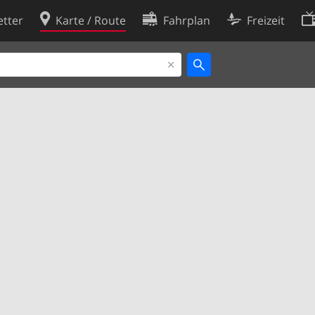
tter
Karte / Route
Fahrplan
Freizeit
Cookie-Richtlinie
ingungen
Cookie-Einstellungen
rklärung
Entwickler