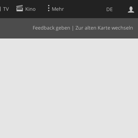
TV
Kino
Mehr
DE
Feedback geben
|
Zur alten Karte wechseln
Websuche
Apps