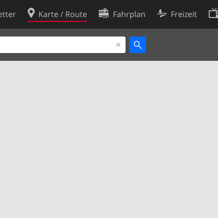
tter
Karte / Route
Fahrplan
Freizeit
Cookie-Richtlinie
ingungen
Cookie-Einstellungen
rklärung
Entwickler