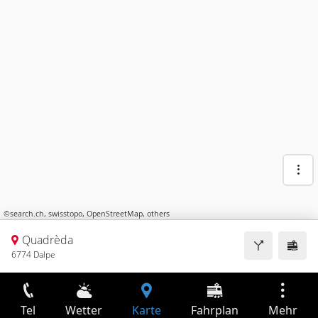
©
search.ch
,
swisstopo
,
OpenStreetMap
,
others
Quadrèda
6774 Dalpe
Tel
Wetter
Karte
Fahrplan
Mehr