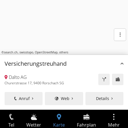
©
search.ch
,
swisstopo
,
OpenStreetMap
,
others
Versicherungstreuhand
Dalto AG
Churerstrasse 17, 9400 Rorschach SG
Anruf
Web
Details
Tel
Wetter
Karte
Fahrplan
Mehr