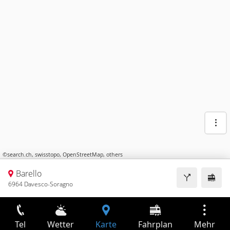
©
search.ch
,
swisstopo
,
OpenStreetMap
,
others
Barello
6964 Davesco-Soragno
Tel
Wetter
Karte
Fahrplan
Mehr