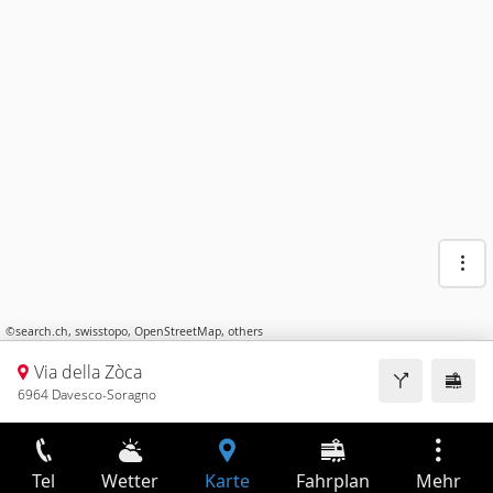
©
search.ch
,
swisstopo
,
OpenStreetMap
,
others
Via della Zòca
6964 Davesco-Soragno
Tel
Wetter
Karte
Fahrplan
Mehr