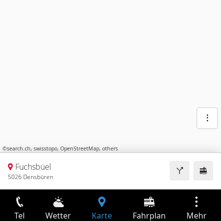
©
search.ch
,
swisstopo
,
OpenStreetMap
,
others
Fuchsbüel
5026 Densbüren
Tel
Wetter
Karte
Fahrplan
Mehr