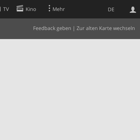
TV
Kino
Mehr
DE
Feedback geben
|
Zur alten Karte wechseln
Websuche
Apps