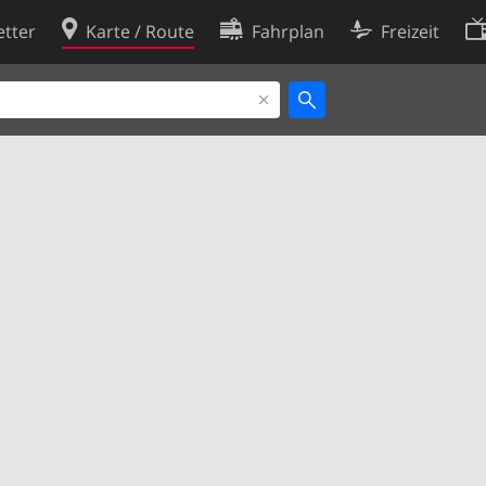
tter
Karte / Route
Fahrplan
Freizeit
Cookie-Richtlinie
ingungen
Cookie-Einstellungen
rklärung
Entwickler