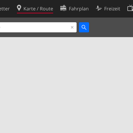
tter
Karte / Route
Fahrplan
Freizeit
Cookie-Richtlinie
ingungen
Cookie-Einstellungen
rklärung
Entwickler