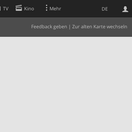
TV
Kino
Mehr
DE
Feedback geben
|
Zur alten Karte wechseln
Websuche
Apps