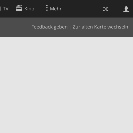
TV
Kino
Mehr
DE
Feedback geben
|
Zur alten Karte wechseln
Websuche
Apps