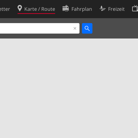
tter
Karte / Route
Fahrplan
Freizeit
Cookie-Richtlinie
ingungen
Cookie-Einstellungen
rklärung
Entwickler