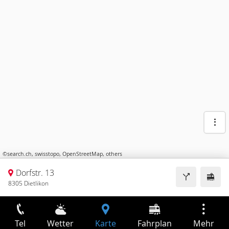
©
search.ch
,
swisstopo
,
OpenStreetMap
,
others
Dorfstr. 13
8305 Dietlikon
Tel
Wetter
Karte
Fahrplan
Mehr