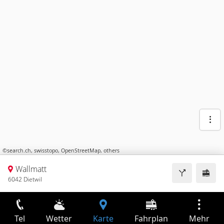
©
search.ch
,
swisstopo
,
OpenStreetMap
,
others
Wallmatt
6042 Dietwil
Tel
Wetter
Karte
Fahrplan
Mehr