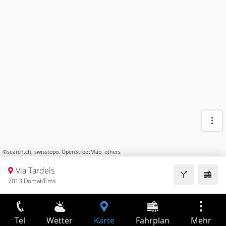
©
search.ch
,
swisstopo
,
OpenStreetMap
,
others
Via Tardels
7013 Domat/Ems
Tel
Wetter
Karte
Fahrplan
Mehr