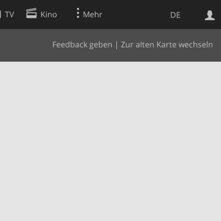
TV
Kino
Mehr
DE
Feedback geben
|
Zur alten Karte wechseln
Websuche
Apps