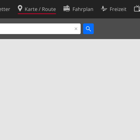
tter
Karte / Route
Fahrplan
Freizeit
Cookie-Richtlinie
ingungen
Cookie-Einstellungen
rklärung
Entwickler