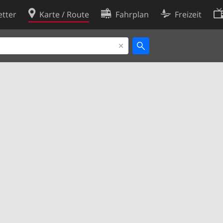
tter
Karte / Route
Fahrplan
Freizeit
Cookie-Richtlinie
ingungen
Cookie-Einstellungen
rklärung
Entwickler