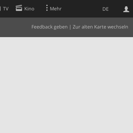
TV
Kino
Mehr
DE
Feedback geben
|
Zur alten Karte wechseln
Websuche
Apps