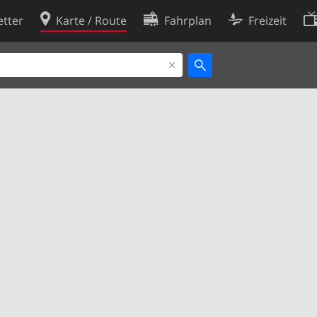
tter
Karte / Route
Fahrplan
Freizeit
Cookie-Richtlinie
ingungen
Cookie-Einstellungen
rklärung
Entwickler