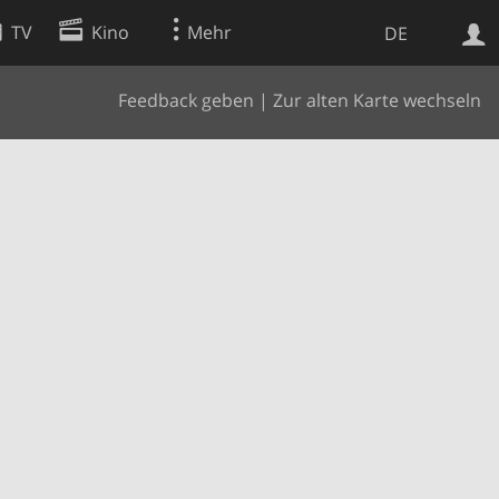
TV
Kino
Mehr
DE
Feedback geben
|
Zur alten Karte wechseln
Websuche
Apps