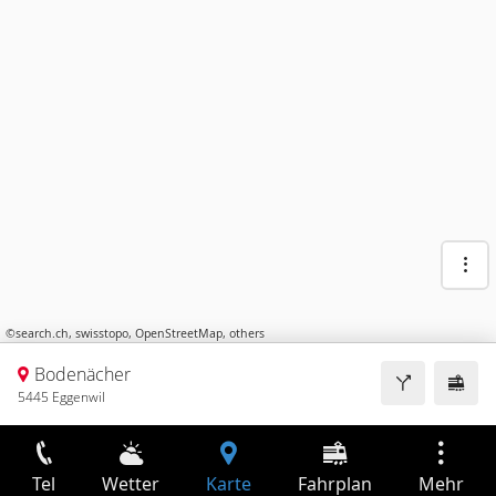
©
search.ch
,
swisstopo
,
OpenStreetMap
,
others
Bodenächer
5445 Eggenwil
Tel
Wetter
Karte
Fahrplan
Mehr