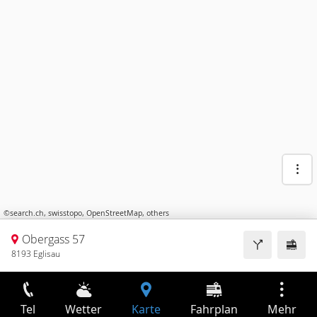
©
search.ch
,
swisstopo
,
OpenStreetMap
,
others
Obergass 57
8193 Eglisau
Tel
Wetter
Karte
Fahrplan
Mehr