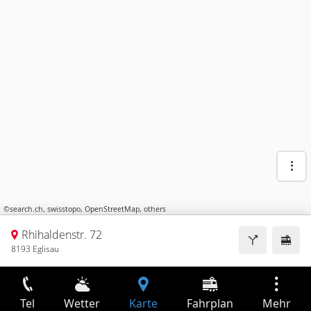
©
search.ch
,
swisstopo
,
OpenStreetMap
,
others
Rhihaldenstr. 72
8193 Eglisau
Tel
Wetter
Karte
Fahrplan
Mehr