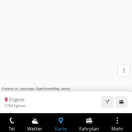
©
search.ch
,
swisstopo
,
OpenStreetMap
,
others
Engestr.
5704 Egliswil
Tel
Wetter
Karte
Fahrplan
Mehr