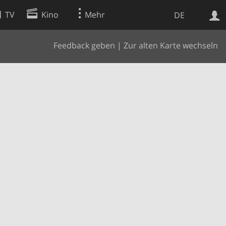
TV
Kino
Mehr
DE
Feedback geben
|
Zur alten Karte wechseln
Websuche
Apps