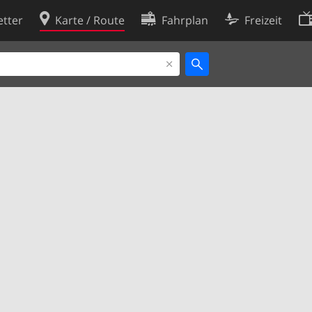
tter
Karte / Route
Fahrplan
Freizeit
Cookie-Richtlinie
ingungen
Cookie-Einstellungen
rklärung
Entwickler