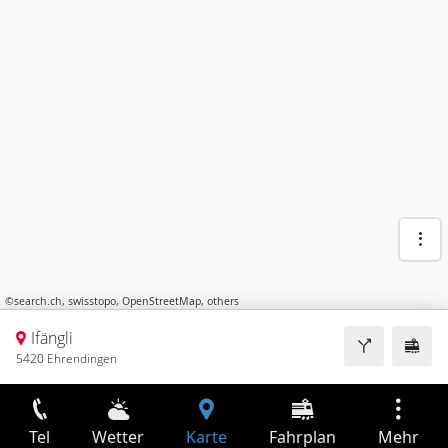
©
search.ch
,
swisstopo
,
OpenStreetMap
,
others
Ifängli
5420 Ehrendingen
Tel
Wetter
Karte
Fahrplan
Mehr