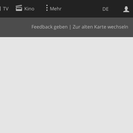
TV
Kino
Mehr
DE
Feedback geben
|
Zur alten Karte wechseln
Websuche
Apps