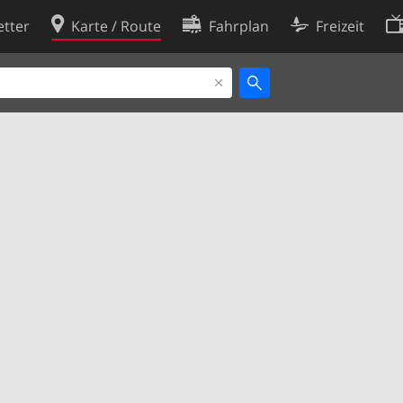
tter
Karte / Route
Fahrplan
Freizeit
Cookie-Richtlinie
ingungen
Cookie-Einstellungen
rklärung
Entwickler