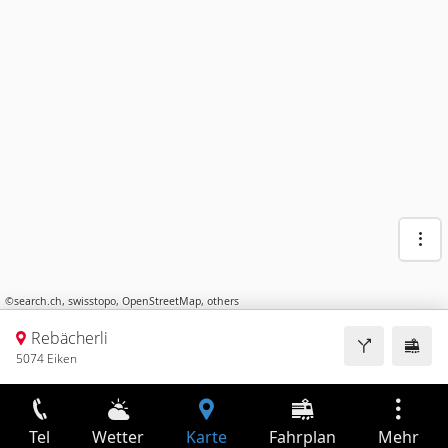
©
search.ch
,
swisstopo
,
OpenStreetMap
,
others
Rebächerli
5074 Eiken
Tel
Wetter
Karte
Fahrplan
Mehr