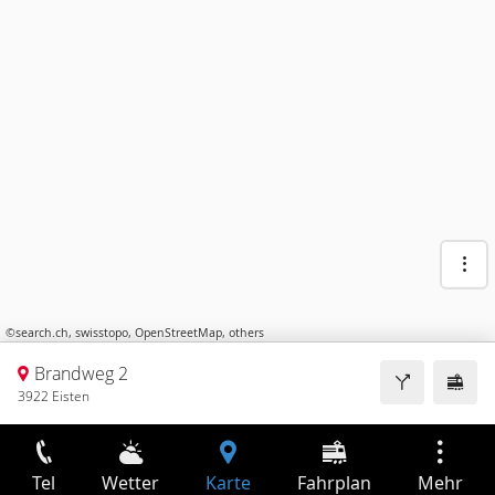
©
search.ch
,
swisstopo
,
OpenStreetMap
,
others
Brandweg 2
3922 Eisten
Tel
Wetter
Karte
Fahrplan
Mehr