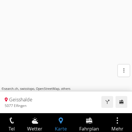
©
search.ch
,
swisstopo
,
OpenStreetMap
,
others
Geisshalde
5077 Elfingen
Tel
Wetter
Karte
Fahrplan
Mehr