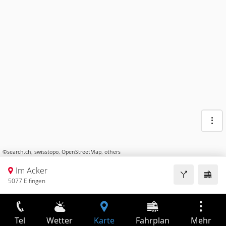
©
search.ch
,
swisstopo
,
OpenStreetMap
,
others
Im Acker
5077 Elfingen
Tel
Wetter
Karte
Fahrplan
Mehr