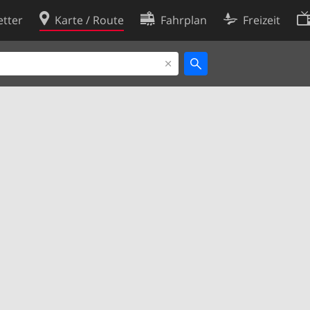
tter
Karte / Route
Fahrplan
Freizeit
Cookie-Richtlinie
ingungen
Cookie-Einstellungen
rklärung
Entwickler