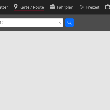
tter
Karte / Route
Fahrplan
Freizeit
Cookie-Richtlinie
ingungen
Cookie-Einstellungen
rklärung
Entwickler