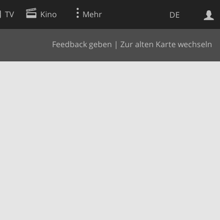
TV
Kino
Mehr
DE
Feedback geben
|
Zur alten Karte wechseln
Websuche
Apps