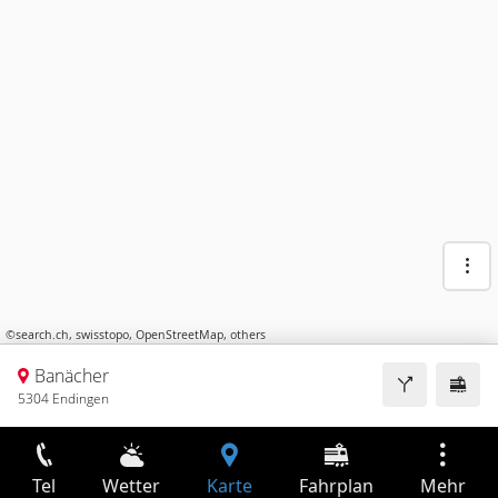
©
search.ch
,
swisstopo
,
OpenStreetMap
,
others
Banächer
5304 Endingen
Tel
Wetter
Karte
Fahrplan
Mehr