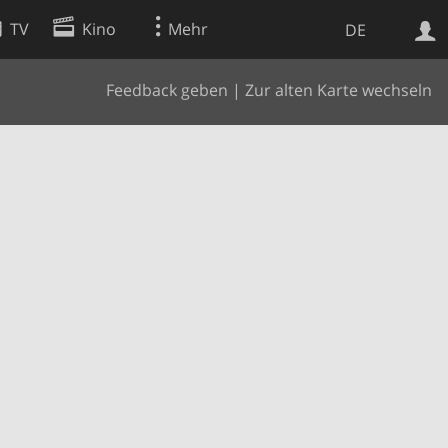
TV
Kino
Mehr
DE
Feedback geben
|
Zur alten Karte wechseln
Websuche
Apps