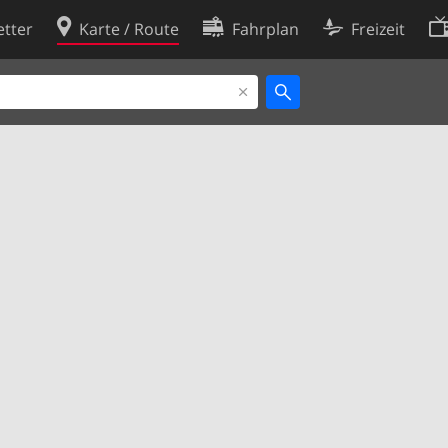
tter
Karte / Route
Fahrplan
Freizeit
Cookie-Richtlinie
ingungen
Cookie-Einstellungen
rklärung
Entwickler