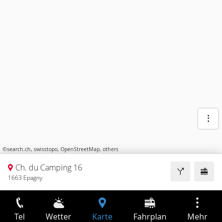
©
search.ch
,
swisstopo
,
OpenStreetMap
,
others
Ch. du Camping 16
1663 Epagny
Tel
Wetter
Karte
Fahrplan
Mehr