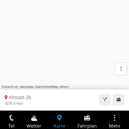
©
search.ch
,
swisstopo
,
OpenStreetMap
,
others
Altstadt 28
3235 Erlach
Tel
Wetter
Karte
Fahrplan
Mehr