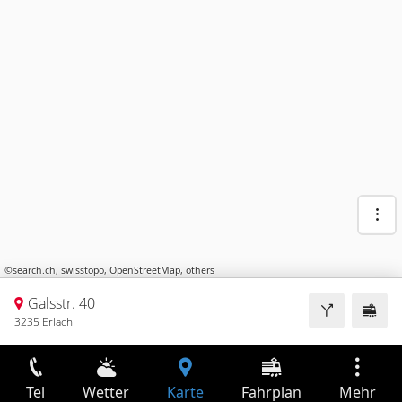
©
search.ch
,
swisstopo
,
OpenStreetMap
,
others
Galsstr. 40
3235 Erlach
Tel
Wetter
Karte
Fahrplan
Mehr