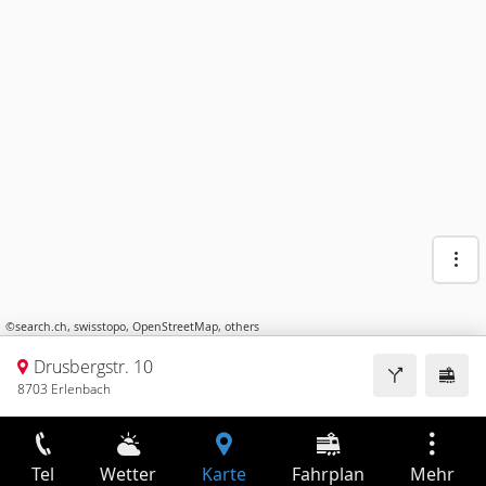
©
search.ch
,
swisstopo
,
OpenStreetMap
,
others
Drusbergstr. 10
8703 Erlenbach
Tel
Wetter
Karte
Fahrplan
Mehr