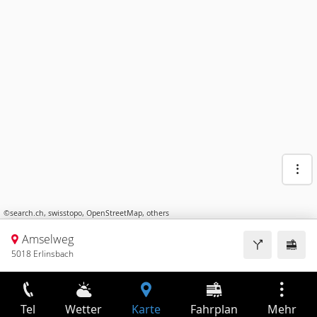
©
search.ch
,
swisstopo
,
OpenStreetMap
,
others
Amselweg
5018 Erlinsbach
Tel
Wetter
Karte
Fahrplan
Mehr