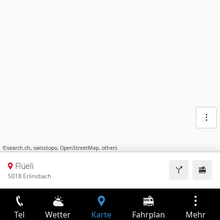
©
search.ch
,
swisstopo
,
OpenStreetMap
,
others
Flüeli
5018 Erlinsbach
Tel
Wetter
Karte
Fahrplan
Mehr