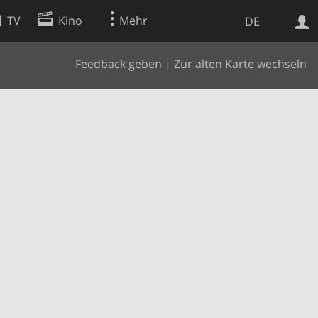
TV
Kino
Mehr
DE
Feedback geben
|
Zur alten Karte wechseln
Websuche
Apps