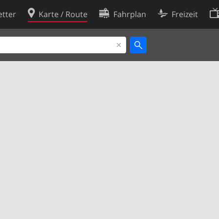
tter
Karte / Route
Fahrplan
Freizeit
Cookie-Richtlinie
ingungen
Cookie-Einstellungen
rklärung
Entwickler