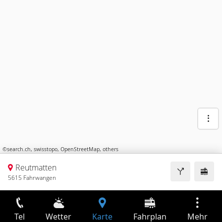
©
search.ch
,
swisstopo
,
OpenStreetMap
,
others
Reutmatten
5615 Fahrwangen
Tel
Wetter
Karte
Fahrplan
Mehr